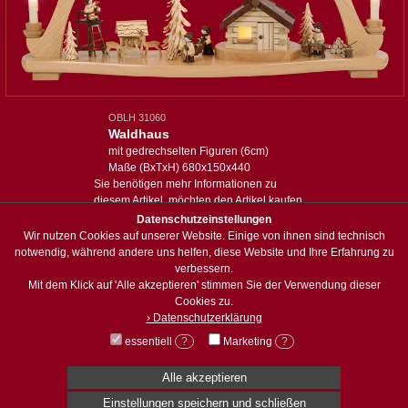
OBLH 31060
Waldhaus
mit gedrechselten Figuren (6cm)
Maße (BxTxH) 680x150x440
Sie benötigen mehr Informationen zu
diesem Artikel, möchten den Artikel kaufen
oder haben eine spezielle Anfrage:
Datenschutzeinstellungen
Wir nutzen Cookies auf unserer Website. Einige von ihnen sind technisch
Anfrage zum Artikel
notwendig, während andere uns helfen, diese Website und Ihre Erfahrung zu
verbessern.
Mit dem Klick auf 'Alle akzeptieren' stimmen Sie der Verwendung dieser
zum Sortiment
Cookies zu.
› Datenschutzerklärung
essentiell
?
Marketing
?
© Holzwerkstatt Weisbach
Dorfstraße 49 · 08297 Zwßnitz/OT Brünlos
Alle akzeptieren
info@holzwerkstatt-weisbach.de
Einstellungen speichern und schließen