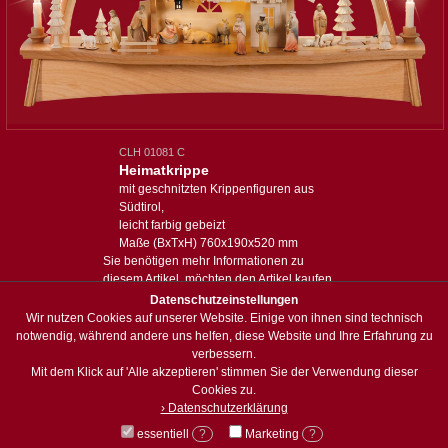
CLH 01081 C
Heimatkrippe
mit geschnitzten Krippenfiguren aus
Südtirol,
leicht farbig gebeizt
Maße (BxTxH) 760x190x520 mm
Sie benötigen mehr Informationen zu
diesem Artikel, möchten den Artikel kaufen
oder haben eine spezielle Anfrage:
Datenschutzeinstellungen
Wir nutzen Cookies auf unserer Website. Einige von ihnen sind technisch
Anfrage zum Artikel
notwendig, während andere uns helfen, diese Website und Ihre Erfahrung zu
verbessern.
Mit dem Klick auf 'Alle akzeptieren' stimmen Sie der Verwendung dieser
zum Sortiment
Cookies zu.
› Datenschutzerklärung
essentiell
?
Marketing
?
© Holzwerkstatt Weisbach