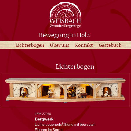
Bewegung in Holz
Lichterbögen
Über uns
Kontakt
Gästebuch
Lichterbögen
LEM 27060
Bergwerk
LichterbogenerhÃ¶hung mit bewegten
Figuren im Sockel