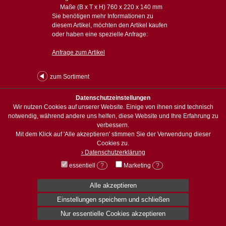
Maße (B x T x H) 760 x 220 x 140 mm
Sie benötigen mehr Informationen zu
diesem Artikel, möchten den Artikel kaufen
oder haben eine spezielle Anfrage:
Anfrage zum Artikel
zum Sortiment
Datenschutzeinstellungen
Wir nutzen Cookies auf unserer Website. Einige von ihnen sind technisch
© Holzwerkstatt Weisbach
notwendig, während andere uns helfen, diese Website und Ihre Erfahrung zu
Dorfstraße 49 · 08297 Zwßnitz/OT Brünlos
verbessern.
info@holzwerkstatt-weisbach.de
Mit dem Klick auf 'Alle akzeptieren' stimmen Sie der Verwendung dieser
Cookies zu.
Impressum
|
Datenschutz
80 | 627 | 139841
› Datenschutzerklärung
essentiell
?
Marketing
?
Alle akzeptieren
Einstellungen speichern und schließen
Nur essentielle Cookies akzeptieren