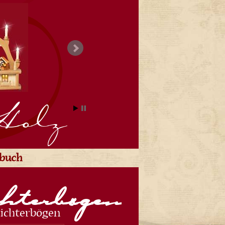
Holz
ebuch
hterbögen
ichterbögen