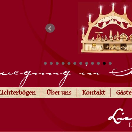
egung in 
Lichterbögen
Über uns
Kontakt
Gäst
Lic
L