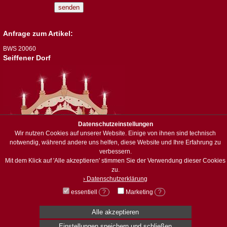
Anfrage zum Artikel:
BWS 20060
Seiffener Dorf
Datenschutzeinstellungen
Wir nutzen Cookies auf unserer Website. Einige von ihnen sind technisch
notwendig, während andere uns helfen, diese Website und Ihre Erfahrung zu
verbessern.
Mit dem Klick auf 'Alle akzeptieren' stimmen Sie der Verwendung dieser Cookies
zu.
› Datenschutzerklärung
© Holzwerkstatt Weisbach
essentiell
?
Marketing
?
Dorfstraße 49 · 08297 Zwßnitz/OT Brünlos
info@holzwerkstatt-weisbach.de
Alle akzeptieren
Impressum
|
Datenschutz
31 | 240 | 62140
Einstellungen speichern und schließen