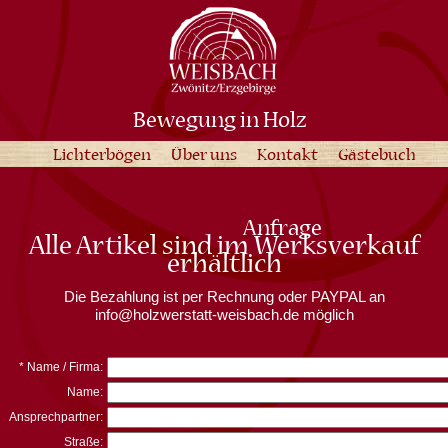
Bewegung in Holz
Lichterbögen
Über uns
Kontakt
Gästebuch
Anfrage
Alle Artikel sind im Werksverkauf
erhältlich
Die Bezahlung ist per Rechnung oder PAYPAL an
info@holzwerstatt-weisbach.de möglich
* Name / Firma:
Name:
Ansprechpartner:
Straße: